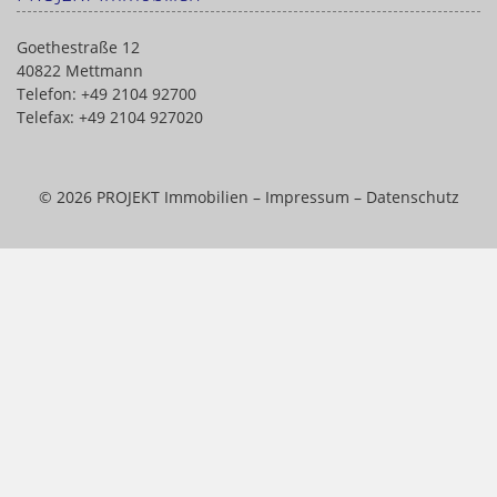
Goethestraße 12
40822 Mettmann
Telefon: +49 2104 92700
Telefax: +49 2104 927020
© 2026 PROJEKT Immobilien –
Impressum
–
Datenschutz