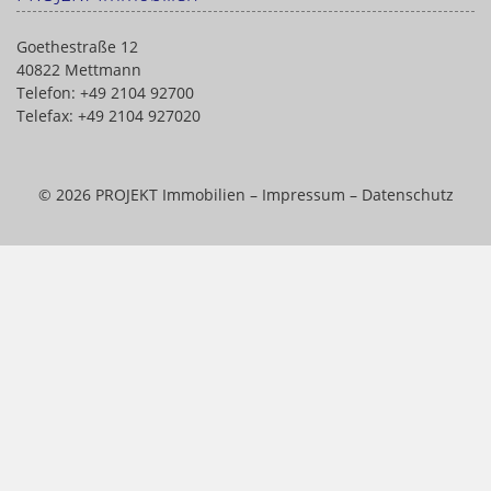
Goethestraße 12
40822 Mettmann
Telefon: +49 2104 92700
Telefax: +49 2104 927020
© 2026 PROJEKT Immobilien –
Impressum
–
Datenschutz